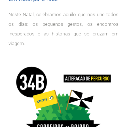
Neste Natal, celebramos aquilo que nos une todos
os dias: os pequenos gestos, os encontros
inesperados e as histórias que se cruzam em
viagem.