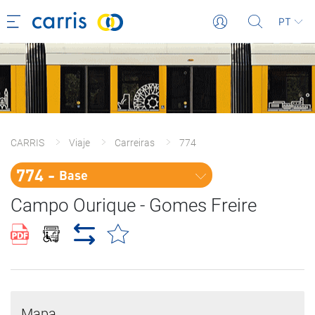
PT
CARRIS
Viaje
Carreiras
774
774 - 
Base
Campo Ourique - Gomes Freire
Mapa