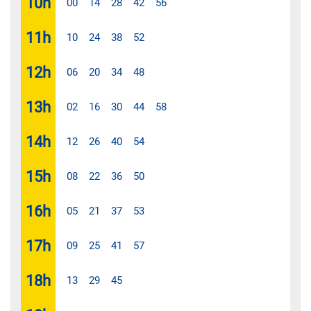
10
h
00
14
28
42
56
11
h
10
24
38
52
12
h
06
20
34
48
13
h
02
16
30
44
58
14
h
12
26
40
54
15
h
08
22
36
50
16
h
05
21
37
53
17
h
09
25
41
57
18
h
13
29
45