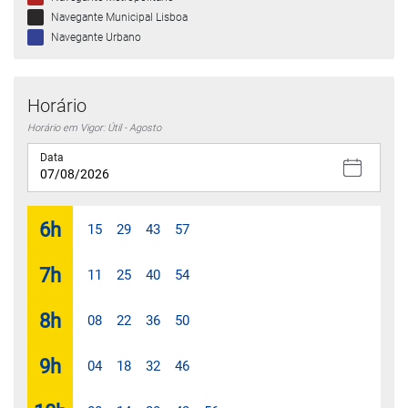
Navegante Municipal Lisboa
Navegante Urbano
Horário
Horário em Vigor: Útil - Agosto
Data
6
h
15
29
43
57
7
h
11
25
40
54
8
h
08
22
36
50
9
h
04
18
32
46