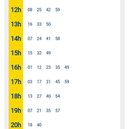
12
h
08
25
42
59
13
h
16
33
50
14
h
07
24
41
58
15
h
15
32
49
16
h
01
12
23
35
49
17
h
03
17
31
45
59
18
h
13
27
40
54
19
h
07
21
35
57
20
h
18
40