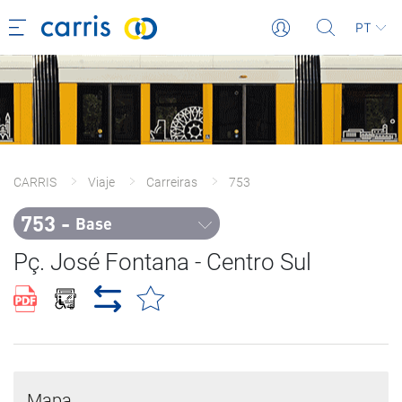
PT
CARRIS
Viaje
Carreiras
753
753 - 
Base
Pç. José Fontana - Centro Sul
Mapa