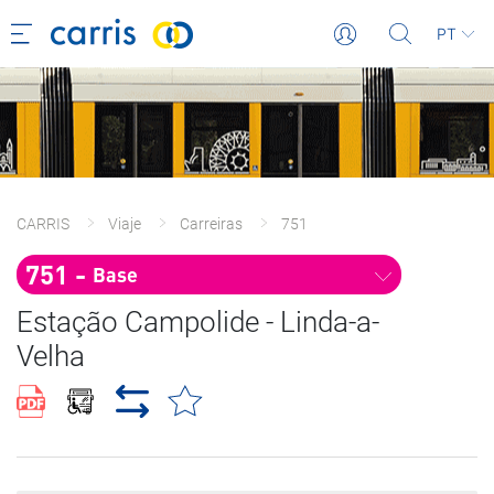
PT
CARRIS
Viaje
Carreiras
751
751 - 
Base
Estação Campolide - Linda-a-
Velha