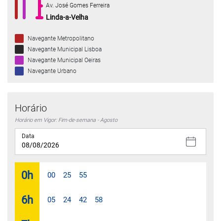
Av. José Gomes Ferreira
Linda-a-Velha
Navegante Metropolitano
Navegante Municipal Lisboa
Navegante Municipal Oeiras
Navegante Urbano
Horário
Horário em Vigor: Fim-de-semana - Agosto
Data
0
h
00
25
55
6
h
05
24
42
58