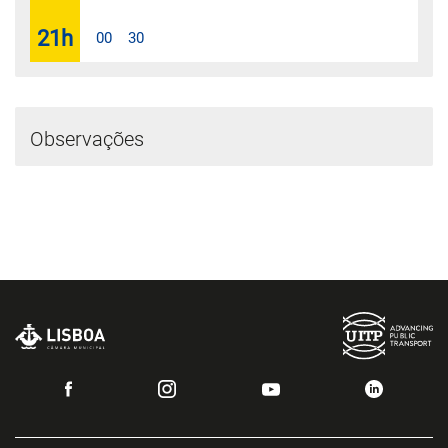
21
h
00
30
Observações