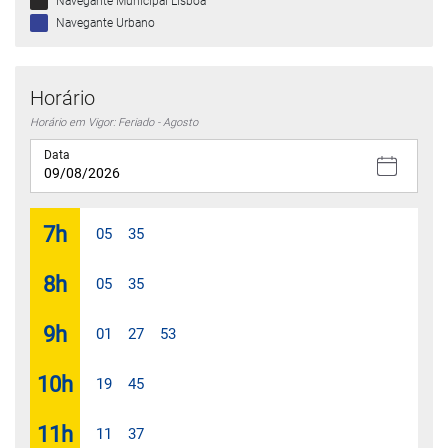
Navegante Municipal Lisboa
Navegante Urbano
Horário
Horário em Vigor: Feriado - Agosto
Data
7
h
05
35
8
h
05
35
9
h
01
27
53
10
h
19
45
11
h
11
37