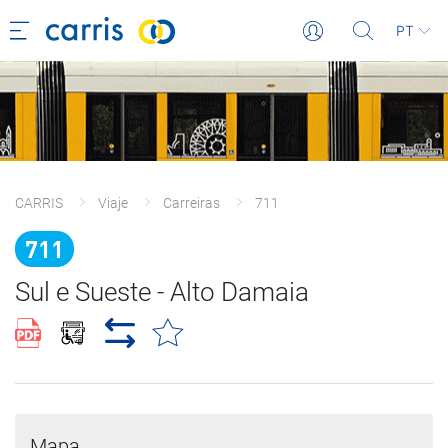
PT
CARRIS
Viaje
Carreiras
711
711
Sul e Sueste - Alto Damaia
Mapa