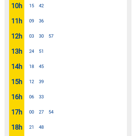
10
h
15
42
11
h
09
36
12
h
03
30
57
13
h
24
51
14
h
18
45
15
h
12
39
16
h
06
33
17
h
00
27
54
18
h
21
48