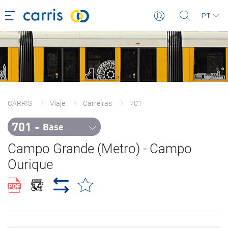
PT
CARRIS
Viaje
Carreiras
701
701 - 
Base
Campo Grande (Metro) - Campo
Ourique