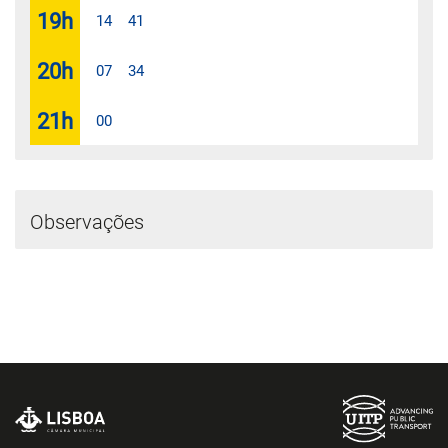
19
h
14
41
20
h
07
34
21
h
00
Observações