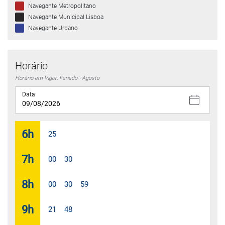
Navegante Metropolitano
Navegante Municipal Lisboa
Navegante Urbano
Horário
Horário em Vigor: Feriado - Agosto
Data
6
h
25
7
h
00
30
8
h
00
30
59
9
h
21
48