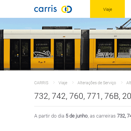
Viaje
CARRIS
Viaje
Alterações de Serviço
Al
732, 742, 760, 771, 76B, 20
A partir do dia
5 de junho
, as carreiras
732, 7