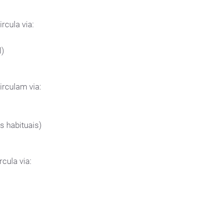
ircula via:
l)
circulam via:
s habituais)
rcula via: