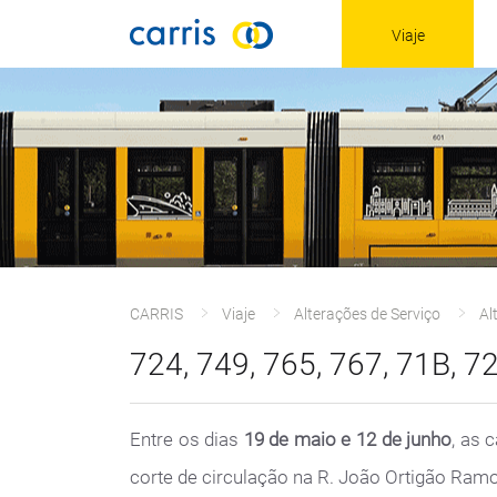
Viaje
CARRIS
Viaje
Alterações de Serviço
Al
724, 749, 765, 767, 71B, 72
Entre os dias
19 de maio e 12 de junho
, as 
corte de circulação na R. João Ortigão Ram