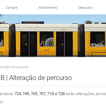
Compre
Atendimento
Descubra
teração de percurso
B | Alteração de percurso
carreiras
724, 749, 765, 767, 71B e 72B
terão alterações prov
os: