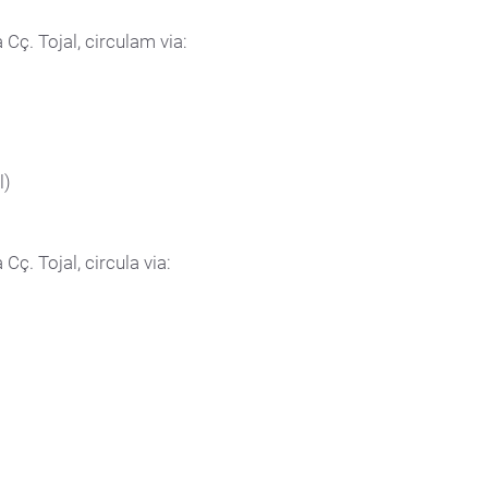
 Cç. Tojal, circulam via:
l)
Cç. Tojal, circula via: