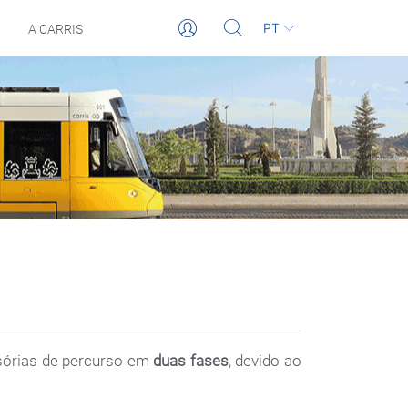
PT
A CARRIS
isórias de percurso em
duas fases
, devido ao