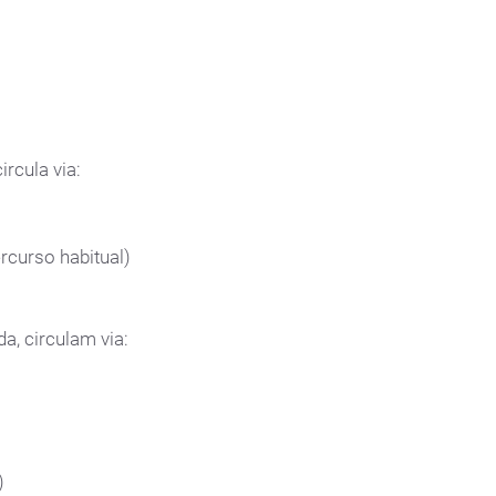
ircula via:
rcurso habitual)
da, circulam via:
)