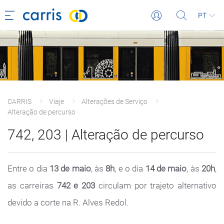
PT
CARRIS
Viaje
Alterações de Serviço
Alteração de percurso
742, 203 | Alteração de percurso
Entre o dia
13 de maio
, às
8h
, e o dia
14 de maio
, às
20h
,
as carreiras
742 e 203
circulam por trajeto alternativo
devido a corte na R. Alves Redol.