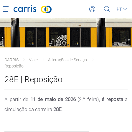
PT
CARRIS
Viaje
Alterações de Serviço
Reposição
28E | Reposição
A partir de
11 de maio de 2026
(2.ª feira),
é
reposta
a
circulação da carreira
28E
.
_________________________________________