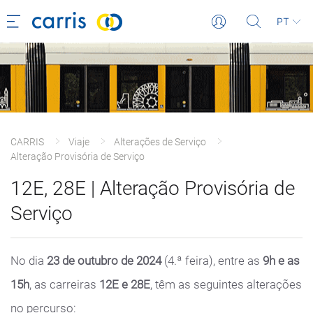
PT
CARRIS
Viaje
Alterações de Serviço
Alteração Provisória de Serviço
12E, 28E | Alteração Provisória de
Serviço
No dia
23 de outubro de 2024
(4.ª feira), entre as
9h e as
15h
, as carreiras
12E e 28E
, têm as seguintes alterações
no percurso: