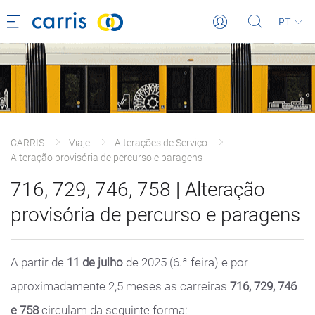
PT
CARRIS
Viaje
Alterações de Serviço
Alteração provisória de percurso e paragens
716, 729, 746, 758 | Alteração
provisória de percurso e paragens
A partir de
11 de julho
de 2025 (6.ª feira) e por
aproximadamente 2,5 meses as carreiras
716, 729, 746
e 758
circulam da seguinte forma: