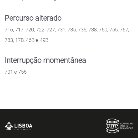
Percurso alterado
716, 717, 720, 722, 727, 731, 735, 736, 738, 750, 755, 767,
783, 17B, 46B e 49B
Interrupção momentânea
701 e 756