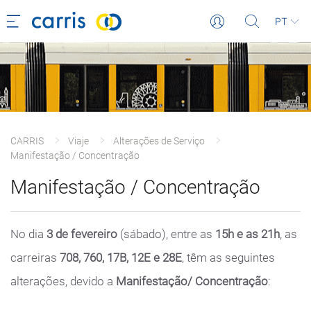
PT
CARRIS
Viaje
Alterações de Serviço
Manifestação / Concentração
Manifestação / Concentração
No dia
3 de fevereiro
(sábado), entre as
15h e as 21h
, as
carreiras
708, 760, 17B, 12E e 28E
, têm as seguintes
alterações, devido a
Manifestação/ Concentração
: