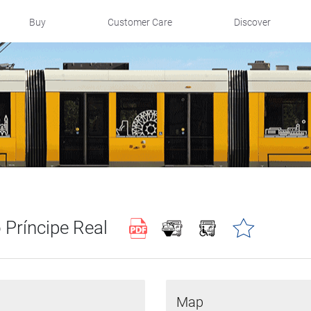
Buy
Customer Care
Discover
 Príncipe Real
Map