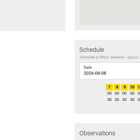
Schedule
Timetable in Effect: Weekend - Agosto
Date
7
8
9
10
1
05
00
00
00
0
30
30
30
30
3
Observations