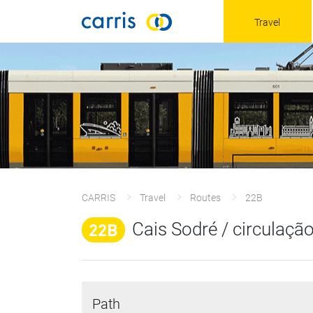
Travel
CARRIS
Travel
Routes
22B
22B
Cais Sodré / circulação
Path