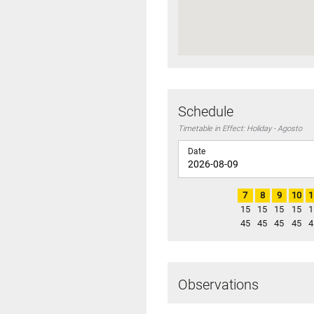
Schedule
Timetable in Effect: Holiday - Agosto
Date
7
8
9
10
1
15
15
15
15
1
45
45
45
45
4
Observations