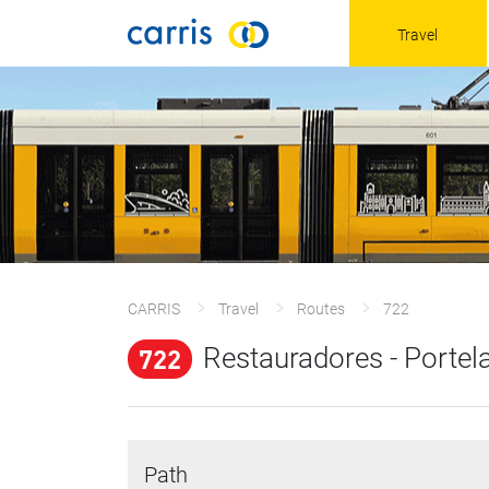
Travel
CARRIS
Travel
Routes
722
722
Restauradores - Portel
Path