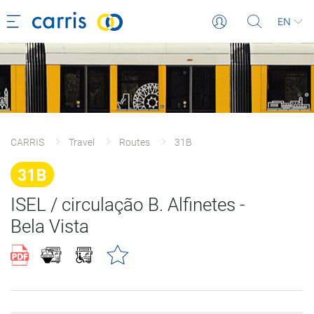
EN
CARRIS
Travel
Routes
31B
31B
ISEL / circulação B. Alfinetes -
Bela Vista