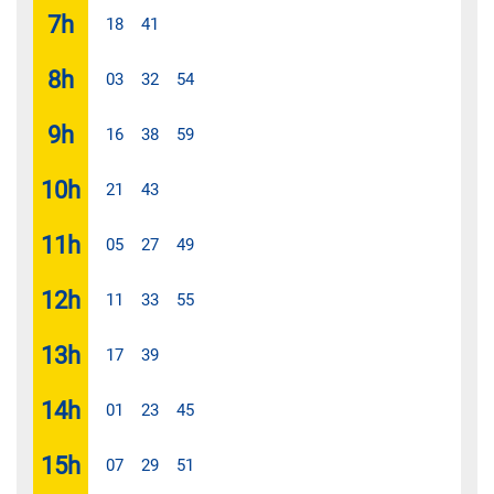
7
h
18
41
8
h
03
32
54
9
h
16
38
59
10
h
21
43
11
h
05
27
49
12
h
11
33
55
13
h
17
39
14
h
01
23
45
15
h
07
29
51