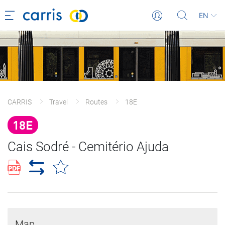
EN
CARRIS
Travel
Routes
18E
18E
Cais Sodré - Cemitério Ajuda
Map