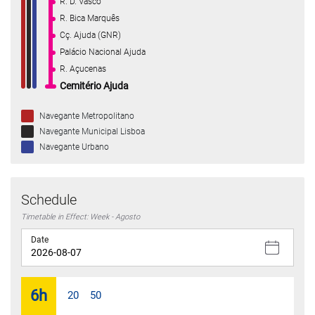
R. D. Vasco
R. Bica Marquês
Cç. Ajuda (GNR)
Palácio Nacional Ajuda
R. Açucenas
Cemitério Ajuda
Navegante Metropolitano
Navegante Municipal Lisboa
Navegante Urbano
Schedule
Timetable in Effect: Week - Agosto
Date
6
h
20
50