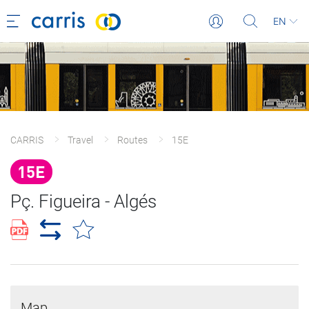
EN
CARRIS
Travel
Routes
15E
15E
Pç. Figueira - Algés
Map