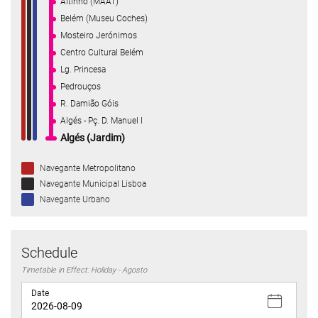
Altinho (MAAT)
Belém (Museu Coches)
Mosteiro Jerónimos
Centro Cultural Belém
Lg. Princesa
Pedrouços
R. Damião Góis
Algés - Pç. D. Manuel I
Algés (Jardim)
Navegante Metropolitano
Navegante Municipal Lisboa
Navegante Urbano
Schedule
Timetable in Effect: Holiday - Agosto
Date